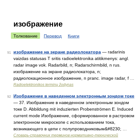
изображение
Толкование
Перевод
Книги
изображение на экране радиолокатора
— radarinis
91
vaizdas statusas T sritis radioelektronika atitikmenys: angl.
radar image vok. Radarbild, n; Radarschirmbild, n rus.
изображение на экране радиолокатора, n;
радиолокационное изображение, n pranc. image radar, f …
Radioelektronikos terminų žodynas
Изображение в наведенном электронным зондом токе
92
— 37. Изображение в наведенном электронным зондом
токе D. Abbildung mit induzierten Probenströmen E. Induced
current mode Изображение, сформированное в растровом
электронном микроскопе с использованием тока,
возникающего в цепи с полупроводниковым&#8230; …
Словарь-справочник терминов нормативно-технической