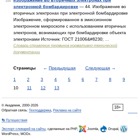
Изображение во вторичных электронах при
100
электронной бомбардировке
— 44. Изображение во
вторичных электронах при электронной бомбардировке
Изображение, сформированное в эмиссионном
электронном микроскопе с использованием вторичных
электронов, возникающих при бомбардировке объекта
электронами Источник: ГОСТ 21006&#8230; …
Словарь-справочник терминов нормативно-технической
документации
Страницы
←
Предыдущая
Следующая
→
1
2
3
4
5
6
7
8
9
10
11
12
13
© Академик, 2000-2026
18+
Обратная связь:
Техподдержка
,
Реклама на сайте
👣 Путешествия
Экспорт словарей на сайты
, сделанные на PHP,
Joomla,
Drupal,
WordPress, MODx.